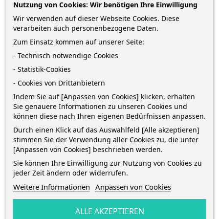
Nutzung von Cookies: Wir benötigen Ihre Einwilligung
Wir verwenden auf dieser Webseite Cookies. Diese
4,84 €
verarbeiten auch personenbezogene Daten.
Zum Einsatz kommen auf unserer Seite:
zzgl. Versandkosten
*
inkl. MwSt.
Lieferung in 2-5 Werktagen*
- Technisch notwendige Cookies
Menge
- Statistik-Cookies
- Cookies von Drittanbietern
Indem Sie auf [Anpassen von Cookies] klicken, erhalten
Sie genauere Informationen zu unseren Cookies und
IN DEN WARENKORB
0
können diese nach Ihren eigenen Bedürfnissen anpassen.
Durch einen Klick auf das Auswahlfeld [Alle akzeptieren]

Auf Lager
stimmen Sie der Verwendung aller Cookies zu, die unter
[Anpassen von Cookies] beschrieben werden.
Sofort kaufen
und erhalte die Bestellung
zwischen
Sie können Ihre Einwilligung zur Nutzung von Cookies zu
Mittwoch 12 August
und
Freitag 14 August
mit
DHL
jeder Zeit ändern oder widerrufen.
Weitere Informationen
Anpassen von Cookies
ALLE AKZEPTIEREN